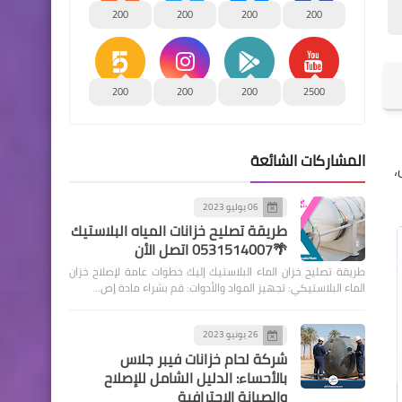
200
200
200
200
200
200
200
2500
المشاركات الشائعة
،
06 يوليو 2023
طريقة تصليح خزانات المياه البلاستيك
🌴0531514007 اتصل الأن
طريقة تصليح خزان الماء البلاستيك إليك خطوات عامة لإصلاح خزان
الماء البلاستيكي: تجهيز المواد والأدوات: قم بشراء مادة إص…
26 يونيو 2023
شركة لحام خزانات فيبر جلاس
بالأحساء: الدليل الشامل للإصلاح
والصيانة الاحترافية