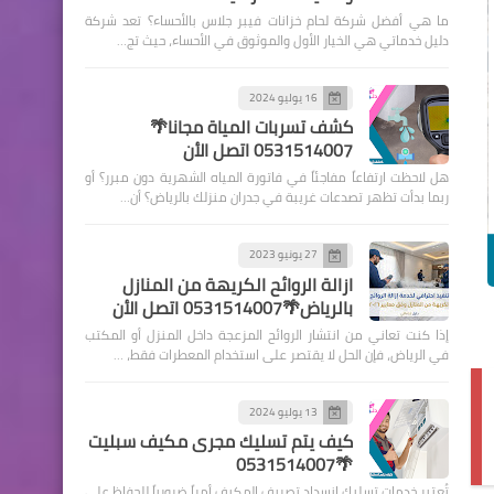
ما هي أفضل شركة لحام خزانات فيبر جلاس بالأحساء؟ تعد شركة
دليل خدماتي هي الخيار الأول والموثوق في الأحساء، حيث تج…
16 يوليو 2024
كشف تسربات المياة مجانا🌴
0531514007 اتصل الأن
هل لاحظت ارتفاعاً مفاجئاً في فاتورة المياه الشهرية دون مبرر؟ أو
ربما بدأت تظهر تصدعات غريبة في جدران منزلك بالرياض؟ أن…
27 يونيو 2023
ازالة الروائح الكريهة من المنازل
بالرياض🌴0531514007 اتصل الأن
إذا كنت تعاني من انتشار الروائح المزعجة داخل المنزل أو المكتب
في الرياض، فإن الحل لا يقتصر على استخدام المعطرات فقط، …
13 يوليو 2024
كيف يتم تسليك مجرى مكيف سبليت
🌴0531514007
تُعتبر خدمات تسليك انسداد تصريف المكيف أمراً ضرورياً للحفاظ على