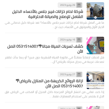
26 يونيو 2023
شركة لحام خزانات فيبر جلاس بالأحساء: الدليل
الشامل للإصلاح والصيانة الاحترافية
ما هي أفضل شركة لحام خزانات فيبر جلاس بالأحساء؟ تعد شركة دليل خدماتي هي
الخيار الأول والموثوق في الأحساء، حيث تج…
16 يوليو 2024
كشف تسربات المياة مجانا🌴0531514007 اتصل
الأن
هل لاحظت ارتفاعاً مفاجئاً في فاتورة المياه الشهرية دون مبرر؟ أو ربما بدأت تظهر
تصدعات غريبة في جدران منزلك بالرياض؟ أن…
27 يونيو 2023
ازالة الروائح الكريهة من المنازل بالرياض🌴
0531514007 اتصل الأن
إذا كنت تعاني من انتشار الروائح المزعجة داخل المنزل أو المكتب في الرياض، فإن
الحل لا يقتصر على استخدام المعطرات فقط، …
13 يوليو 2024